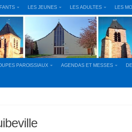
NFANTS
LES JEUNES
LES ADULTES
LES MO
OUPES PAROISSIAUX
AGENDAS ET MESSES
DE
ibeville