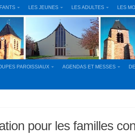
NFANTS
LES JEUNES
LES ADULTES
LES MO
OUPES PAROISSIAUX
AGENDAS ET MESSES
DE
tion pour les familles co