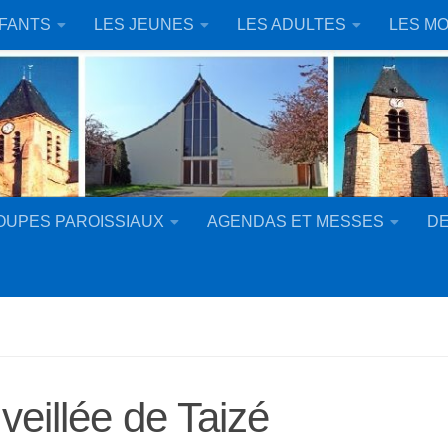
NFANTS
LES JEUNES
LES ADULTES
LES MO
OUPES PAROISSIAUX
AGENDAS ET MESSES
DE
 veillée de Taizé